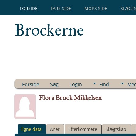
FORSIDE
FARS SIDE
MORS SIDE
SLÆGT
Brockerne
Forside
Søg
Login
Find
Med
Flora Brock Mikkelsen
Egne data
Aner
Efterkommere
Slægtskab