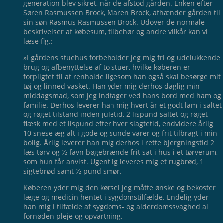
generation blev sikret, når de afstod gården. Enken efter
Søren Rasmussen Brock, Maren Brock, afhænder gården til
sin søn Rasmus Rasmussen Brock. Udover de normale
beskrivelser af købesum, tilbehør og andre vilkår kan vi
læse flg.:
»I gårdens stuehus forbeholder jeg mig fri og udelukkende
brug og afbenyttelse af to stuer, hvilke køberen er
forpligtet til at renholde ligesom han også skal besørge mit
tøj og linned vasket. Han yder mig derhos daglig min
middagsmad, som jeg indtager ved hans bord med ham og
familie. Derhos leverer han mig hvert år et godt lam i saltet
og røget tilstand inden juletid, 2 lispund saltet og røget
flæsk med et lispund efter hver slagtetid, endvidere årlig
10 snese æg alt i gode og sunde varer og frit tilbragt i min
bolig. Årlig leverer han mig derhos i rette bjergningstid 2
læs tørv og ½ favn bøgebrænde frit sat i hus i et tørverum,
som hun får anvist. Ugentlig leveres mig et rugbrød, 1
sigtebrød samt ½ pund smør.
Køberen yder mig den kørsel jeg måtte ønske og bekoster
læge og medicin hentet i sygdomstilfælde. Endelig yder
han mig i tilfælde af sygdoms- og alderdomssvaghed al
fornøden pleje og opvartning.