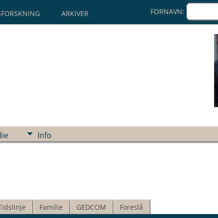
FORNAVN:
SFORSKNING
ARKIVER
ie
Info
Tidslinje
Familie
GEDCOM
Foreslå