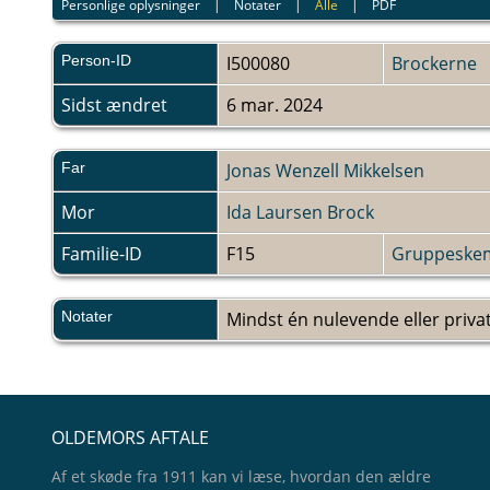
Personlige oplysninger
|
Notater
|
Alle
|
PDF
Person-ID
I500080
Brockerne
Sidst ændret
6 mar. 2024
Far
Jonas Wenzell Mikkelsen
Mor
Ida Laursen Brock
Familie-ID
F15
Gruppeske
Notater
Mindst én nulevende eller privat
OLDEMORS AFTALE
Af et skøde fra 1911 kan vi læse, hvordan den ældre