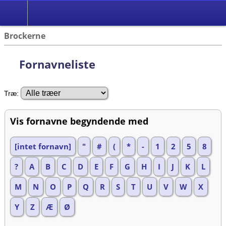
Brockerne
Fornavneliste
Træ:
Vis fornavne begyndende med
[intet fornavn]
"
#
(
*
-
1
2
5
8
?
A
B
C
D
E
F
G
H
I
J
K
L
M
N
O
P
Q
R
S
T
U
V
W
X
Y
Z
Æ
Ø