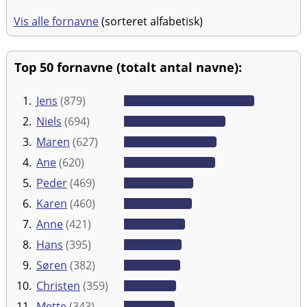
Vis alle fornavne
(sorteret alfabetisk)
Top 50 fornavne (totalt antal navne):
1.
Jens
(879)
2.
Niels
(694)
3.
Maren
(627)
4.
Ane
(620)
5.
Peder
(469)
6.
Karen
(460)
7.
Anne
(421)
8.
Hans
(395)
9.
Søren
(382)
10.
Christen
(359)
11.
Mette
(343)